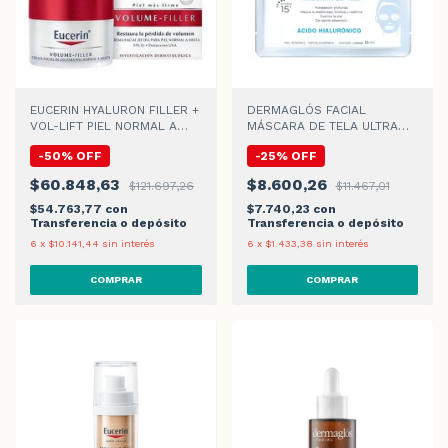
EUCERIN HYALURON FILLER +
DERMAGLÓS FACIAL
VOL-LIFT PIEL NORMAL A
MÁSCARA DE TELA ULTRA
MIXTA CREMA DE DIA
HIDRATACIÓN x 15gr
-
50
%
OFF
-
25
%
OFF
$60.848,63
$8.600,26
$121.697,26
$11.467,01
$54.763,77
con
$7.740,23
con
Transferencia o depósito
Transferencia o depósito
6
x
$10.141,44
sin interés
6
x
$1.433,38
sin interés