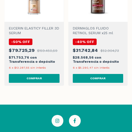
EUCERIN ELASTICY FILLER 3D
DERMAGLOS FLUIDO
SERUM
RETINOL SERUM x25 ml
-
50
%
OFF
-
40
%
OFF
$79.725,29
$31.742,84
$159.450,59
$52.904,73
$71.752,76
con
$28.568,56
con
Transferencia o depósito
Transferencia o depósito
6
x
$13.287,55
sin interés
6
x
$5.290,47
sin interés