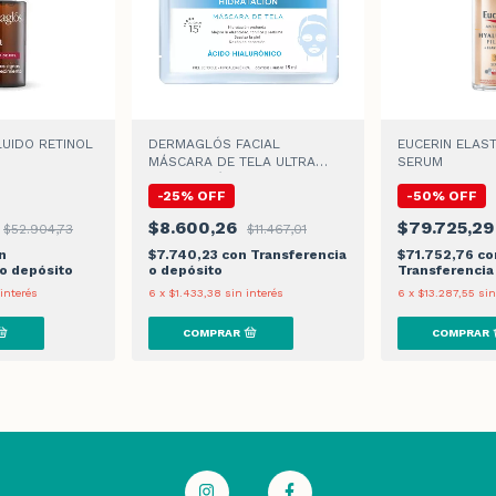
UIDO RETINOL
DERMAGLÓS FACIAL
EUCERIN ELAST
MÁSCARA DE TELA ULTRA
SERUM
HIDRATACIÓN x 15gr
-
25
%
OFF
-
50
%
OFF
$8.600,26
$79.725,2
$52.904,73
$11.467,01
n
$7.740,23
con
Transferencia
$71.752,76
co
 o depósito
o depósito
Transferencia
 interés
6
x
$1.433,38
sin interés
6
x
$13.287,55
sin