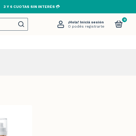
3 Y 6 CUOTAS SIN INTERÉS 💳
0
¡Hola!
Iniciá sesión
O podés registrarte