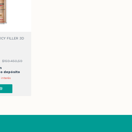
ICY FILLER 3D
9
$159.450,59
n
 o depósito
 interés