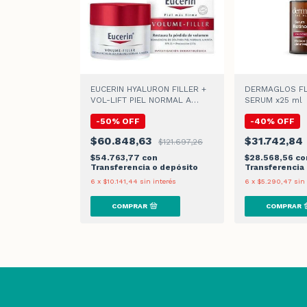
EUCERIN HYALURON FILLER +
DERMAGLOS FL
VOL-LIFT PIEL NORMAL A
SERUM x25 ml
MIXTA CREMA DE DIA
-
50
%
OFF
-
40
%
OFF
$60.848,63
$31.742,84
$121.697,26
$54.763,77
con
$28.568,56
co
Transferencia o depósito
Transferencia
6
x
$10.141,44
sin interés
6
x
$5.290,47
sin