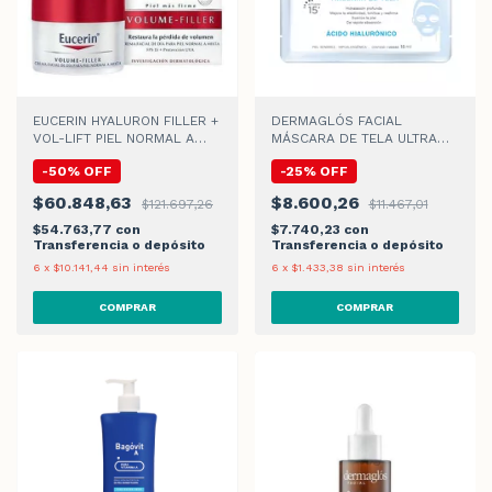
EUCERIN HYALURON FILLER +
DERMAGLÓS FACIAL
VOL-LIFT PIEL NORMAL A
MÁSCARA DE TELA ULTRA
MIXTA CREMA DE DIA
HIDRATACIÓN x 15gr
-
50
%
OFF
-
25
%
OFF
$60.848,63
$8.600,26
$121.697,26
$11.467,01
$54.763,77
con
$7.740,23
con
Transferencia o depósito
Transferencia o depósito
6
x
$10.141,44
sin interés
6
x
$1.433,38
sin interés