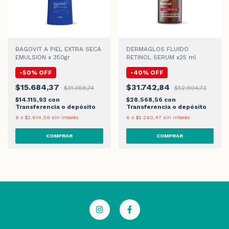
BAGOVIT A PIEL EXTRA SECA
DERMAGLOS FLUIDO
EMULSIÓN x 350gr
RETINOL SERUM x25 ml
-
50
%
OFF
-
40
%
OFF
$15.684,37
$31.742,84
$31.368,74
$52.904,73
$14.115,93
con
$28.568,56
con
Transferencia o depósito
Transferencia o depósito
6
x
$2.614,06
sin interés
6
x
$5.290,47
sin interés