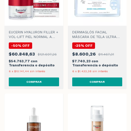
EUCERIN HYALURON FILLER +
DERMAGLÓS FACIAL
VOL-LIFT PIEL NORMAL A
MÁSCARA DE TELA ULTRA
MIXTA CREMA DE DIA
HIDRATACIÓN x 15gr
-
50
%
OFF
-
25
%
OFF
$60.848,63
$8.600,26
$121.697,26
$11.467,01
$54.763,77
con
$7.740,23
con
Transferencia o depósito
Transferencia o depósito
6
x
$10.141,44
sin interés
6
x
$1.433,38
sin interés