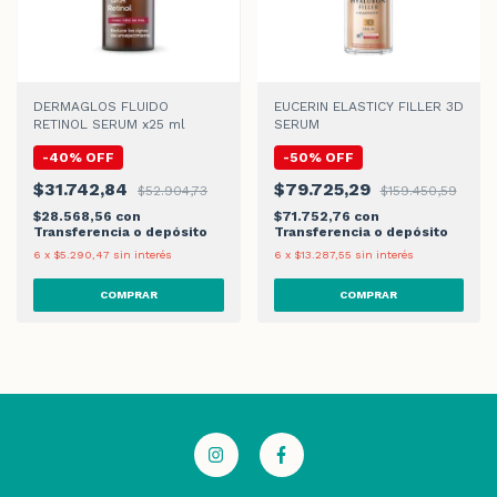
DERMAGLOS FLUIDO
EUCERIN ELASTICY FILLER 3D
RETINOL SERUM x25 ml
SERUM
-
40
%
OFF
-
50
%
OFF
$31.742,84
$79.725,29
$52.904,73
$159.450,59
$28.568,56
con
$71.752,76
con
Transferencia o depósito
Transferencia o depósito
6
x
$5.290,47
sin interés
6
x
$13.287,55
sin interés