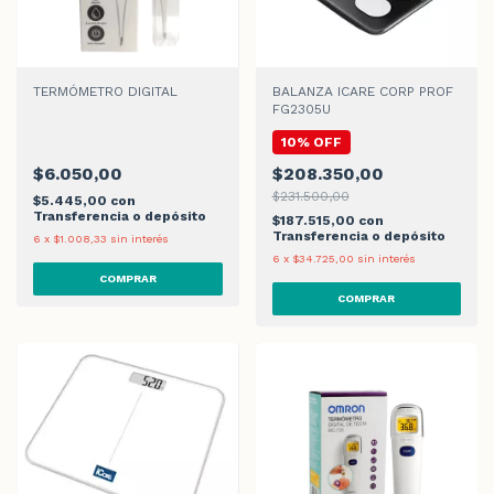
TERMÓMETRO DIGITAL
BALANZA ICARE CORP PROF
FG2305U
10% OFF
$6.050,00
$208.350,00
$231.500,00
$5.445,00
con
Transferencia o depósito
$187.515,00
con
Transferencia o depósito
6
x
$1.008,33
sin interés
6
x
$34.725,00
sin interés