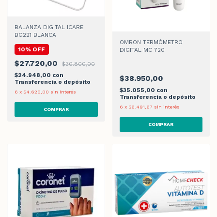
BALANZA DIGITAL ICARE
BG221 BLANCA
OMRON TERMÓMETRO
10% OFF
DIGITAL MC 720
$27.720,00
$30.800,00
$24.948,00
con
$38.950,00
Transferencia o depósito
$35.055,00
con
6
x
$4.620,00
sin interés
Transferencia o depósito
6
x
$6.491,67
sin interés