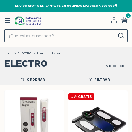
ENVÍOS GRATIS EN SANTA FE EN COMPRAS MAYORES A $60.000🚚
0
Inicio
>
ELECTRO
>
breadcrumbs.salud
ELECTRO
16 productos
ORDENAR
FILTRAR
GRATIS