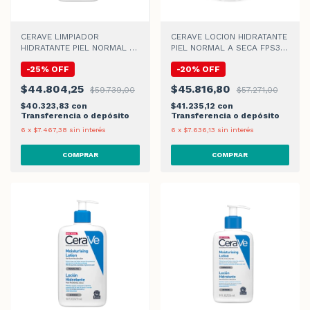
CERAVE LIMPIADOR
CERAVE LOCION HIDRATANTE
HIDRATANTE PIEL NORMAL A
PIEL NORMAL A SECA FPS30
SECA x 473ml
x 50gr
-
25
%
OFF
-
20
%
OFF
$44.804,25
$45.816,80
$59.739,00
$57.271,00
$40.323,83
con
$41.235,12
con
Transferencia o depósito
Transferencia o depósito
6
x
$7.467,38
sin interés
6
x
$7.636,13
sin interés