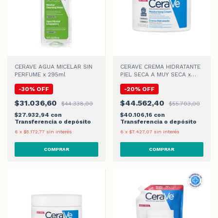
CERAVE AGUA MICELAR SIN
CERAVE CREMA HIDRATANTE
PERFUME x 295ml
PIEL SECA A MUY SECA x
340g
-
30
%
OFF
-
20
%
OFF
$31.036,60
$44.562,40
$44.338,00
$55.703,00
$27.932,94
con
$40.106,16
con
Transferencia o depósito
Transferencia o depósito
6
x
$5.172,77
sin interés
6
x
$7.427,07
sin interés