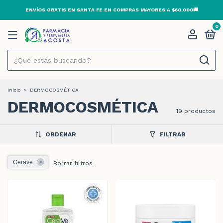
ENVÍOS GRATIS EN SANTA FE EN COMPRAS MAYORES A $60.000🚚
0
Inicio
>
DERMOCOSMÉTICA
DERMOCOSMÉTICA
19 productos
ORDENAR
FILTRAR
Cerave
Borrar filtros