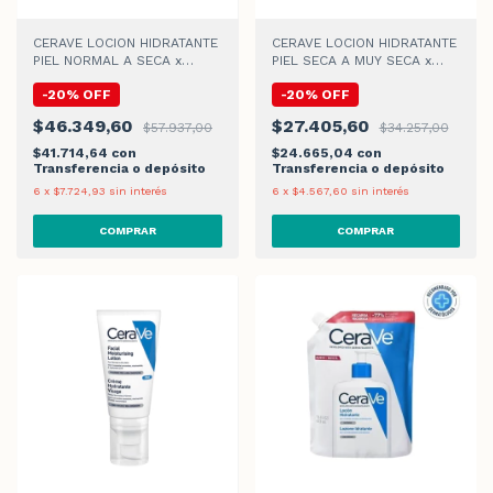
CERAVE LOCION HIDRATANTE
CERAVE LOCION HIDRATANTE
PIEL NORMAL A SECA x
PIEL SECA A MUY SECA x
473ml
236ml
-
20
%
OFF
-
20
%
OFF
$46.349,60
$27.405,60
$57.937,00
$34.257,00
$41.714,64
con
$24.665,04
con
Transferencia o depósito
Transferencia o depósito
6
x
$7.724,93
sin interés
6
x
$4.567,60
sin interés