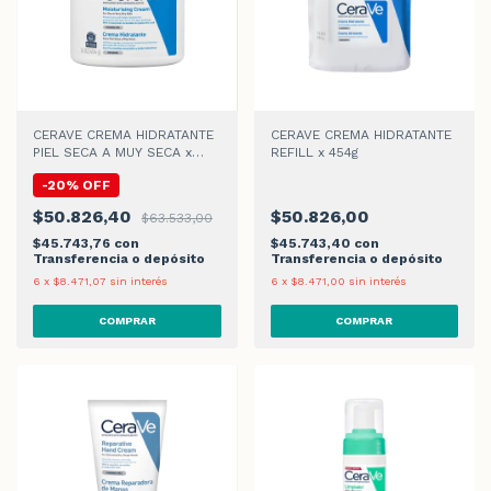
CERAVE CREMA HIDRATANTE
CERAVE CREMA HIDRATANTE
PIEL SECA A MUY SECA x
REFILL x 454g
454ml
-
20
%
OFF
$50.826,40
$50.826,00
$63.533,00
$45.743,76
con
$45.743,40
con
Transferencia o depósito
Transferencia o depósito
6
x
$8.471,07
sin interés
6
x
$8.471,00
sin interés