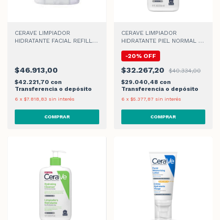
CERAVE LIMPIADOR
CERAVE LIMPIADOR
HIDRATANTE FACIAL REFILL x
HIDRATANTE PIEL NORMAL A
473ml
SECA x 236ml
-
20
%
OFF
$46.913,00
$32.267,20
$40.334,00
$42.221,70
con
$29.040,48
con
Transferencia o depósito
Transferencia o depósito
6
x
$7.818,83
sin interés
6
x
$5.377,87
sin interés