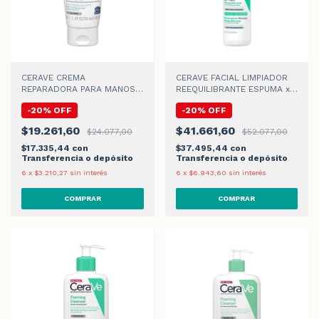
CERAVE CREMA
CERAVE FACIAL LIMPIADOR
REPARADORA PARA MANOS x
REEQUILIBRANTE ESPUMA x
50gr
148ml
-
20
%
OFF
-
20
%
OFF
$19.261,60
$41.661,60
$24.077,00
$52.077,00
$17.335,44
con
$37.495,44
con
Transferencia o depósito
Transferencia o depósito
6
x
$3.210,27
sin interés
6
x
$6.943,60
sin interés