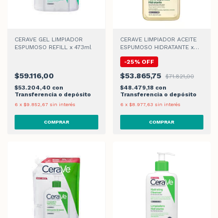
CERAVE GEL LIMPIADOR
CERAVE LIMPIADOR ACEITE
ESPUMOSO REFILL x 473ml
ESPUMOSO HIDRATANTE x
473ml
-
25
%
OFF
$59.116,00
$53.865,75
$71.821,00
$53.204,40
con
$48.479,18
con
Transferencia o depósito
Transferencia o depósito
6
x
$9.852,67
sin interés
6
x
$8.977,63
sin interés