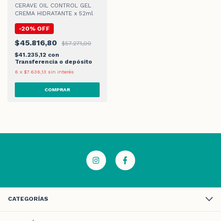
CERAVE OIL CONTROL GEL
CREMA HIDRATANTE x 52ml
-
20
%
OFF
$45.816,80
$57.271,00
$41.235,12
con
Transferencia o depósito
6
x
$7.636,13
sin interés
CATEGORÍAS