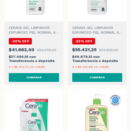
CERAVE GEL LIMPIADOR
CERAVE GEL LIMPIADOR
ESPUMOSO PIEL NORMAL A
ESPUMOSO PIEL NORMAL A
GRASA x 236ml
GRASA x 473ml
-
20
%
OFF
-
25
%
OFF
$41.662,40
$55.421,25
$52.078,00
$73.895,00
$37.496,16
con
$49.879,13
con
Transferencia o depósito
Transferencia o depósito
6
x
$6.943,73
sin interés
6
x
$9.236,88
sin interés