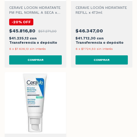
CERAVE LOCION HIDRATANTE
CERAVE LOCIÓN HIDRATANTE
PM PIEL NORMAL A SECA x
REFILL x 473ml
50gr
-
20
%
OFF
$45.816,80
$46.347,00
$57.271,00
$41.235,12
con
$41.712,30
con
Transferencia o depósito
Transferencia o depósito
6
x
$7.636,13
sin interés
6
x
$7.724,50
sin interés