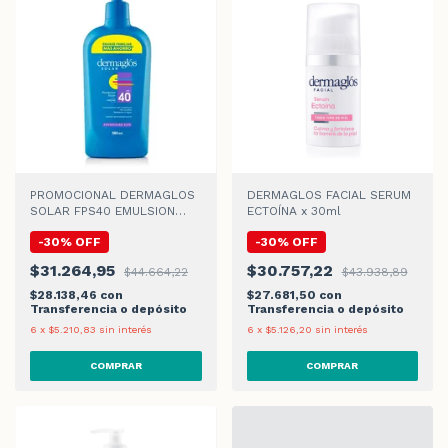
PROMOCIONAL DERMAGLOS
DERMAGLOS FACIAL SERUM
SOLAR FPS40 EMULSION
ECTOÍNA x 30ml
x380 ml
-
30
%
OFF
-
30
%
OFF
$31.264,95
$30.757,22
$44.664,22
$43.938,89
$28.138,46
con
$27.681,50
con
Transferencia o depósito
Transferencia o depósito
6
x
$5.210,83
sin interés
6
x
$5.126,20
sin interés