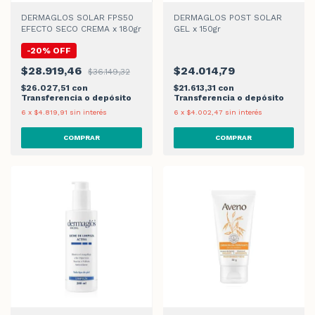
DERMAGLOS SOLAR FPS50
DERMAGLOS POST SOLAR
EFECTO SECO CREMA x 180gr
GEL x 150gr
-
20
%
OFF
$28.919,46
$24.014,79
$36.149,32
$26.027,51
con
$21.613,31
con
Transferencia o depósito
Transferencia o depósito
6
x
$4.819,91
sin interés
6
x
$4.002,47
sin interés