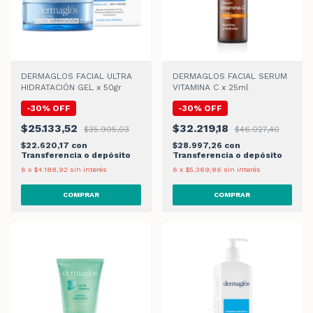
DERMAGLOS FACIAL ULTRA
DERMAGLOS FACIAL SERUM
HIDRATACIÓN GEL x 50gr
VITAMINA C x 25ml
-
30
%
OFF
-
30
%
OFF
$25.133,52
$32.219,18
$35.905,03
$46.027,40
$22.620,17
con
$28.997,26
con
Transferencia o depósito
Transferencia o depósito
6
x
$4.188,92
sin interés
6
x
$5.369,86
sin interés