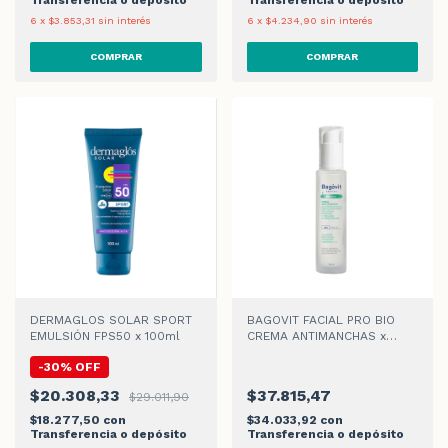
6
x
$3.853,31
sin interés
6
x
$4.234,90
sin interés
DERMAGLOS SOLAR SPORT
BAGOVIT FACIAL PRO BIO
EMULSIÓN FPS50 x 100ml
CREMA ANTIMANCHAS x
50ml
-
30
%
OFF
$20.308,33
$37.815,47
$29.011,90
$18.277,50
con
$34.033,92
con
Transferencia o depósito
Transferencia o depósito