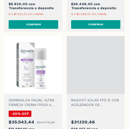
$8.820,00
con
$28.448,40
con
Transferencia o depósito
Transferencia o depósito
6
x
$1.633,33
sin interés
6
x
$5.268,22
sin interés
DERMAGLOS FACIAL ULTRA
BAGOVIT SOLAR FPS 15 CON
FIRMEZA CREMA FPS30 x
ACELERADOR DE
50gr
BRONCEADO SPRAY x 200ml
-
30
%
OFF
$35.543,44
$31.130,46
$50.776,35
$31.989,10
con
$28.017,41
con