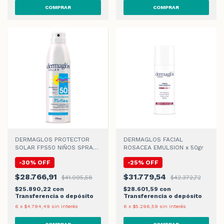
DERMAGLOS PROTECTOR
DERMAGLOS FACIAL
SOLAR FPS50 NIÑOS SPRAY
ROSACEA EMULSION x 50gr
CONTINUO x 170ml
-
30
%
OFF
-
25
%
OFF
$28.766,91
$31.779,54
$41.095,58
$42.372,72
$25.890,22
con
$28.601,59
con
Transferencia o depósito
Transferencia o depósito
6
x
$4.794,49
sin interés
6
x
$5.296,59
sin interés