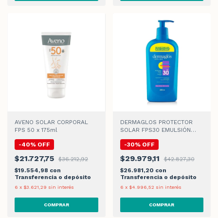
AVENO SOLAR CORPORAL
DERMAGLOS PROTECTOR
FPS 50 x 175ml
SOLAR FPS30 EMULSIÓN
x380ml
-
40
%
OFF
-
30
%
OFF
$21.727,75
$29.979,11
$36.212,92
$42.827,30
$19.554,98
con
$26.981,20
con
Transferencia o depósito
Transferencia o depósito
6
x
$3.621,29
sin interés
6
x
$4.996,52
sin interés