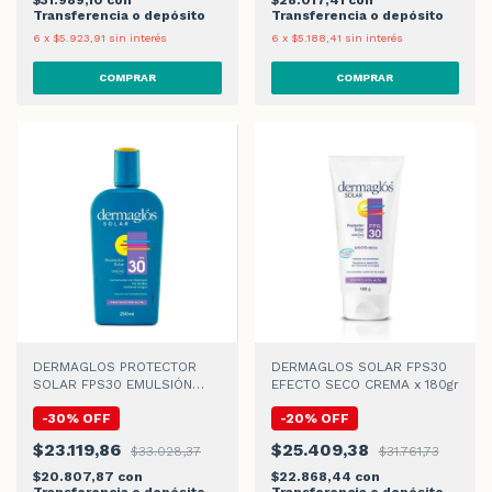
Transferencia o depósito
Transferencia o depósito
6
x
$5.923,91
sin interés
6
x
$5.188,41
sin interés
DERMAGLOS PROTECTOR
DERMAGLOS SOLAR FPS30
SOLAR FPS30 EMULSIÓN
EFECTO SECO CREMA x 180gr
x250ml
-
30
%
OFF
-
20
%
OFF
$23.119,86
$25.409,38
$33.028,37
$31.761,73
$20.807,87
con
$22.868,44
con
Transferencia o depósito
Transferencia o depósito