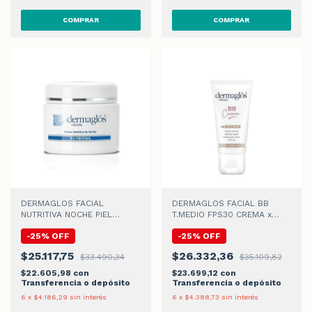
DERMAGLOS FACIAL
DERMAGLOS FACIAL BB
NUTRITIVA NOCHE PIEL
T.MEDIO FPS30 CREMA x
NORMAL x 70gr
50gr
-
25
%
OFF
-
25
%
OFF
$25.117,75
$26.332,36
$33.490,34
$35.109,82
$22.605,98
con
$23.699,12
con
Transferencia o depósito
Transferencia o depósito
6
x
$4.186,29
sin interés
6
x
$4.388,73
sin interés