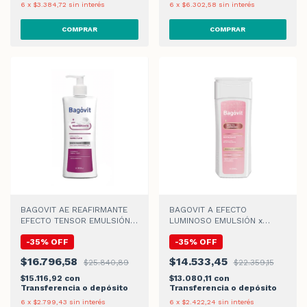
6
x
$3.384,72
sin interés
6
x
$6.302,58
sin interés
BAGOVIT AE REAFIRMANTE
BAGOVIT A EFECTO
EFECTO TENSOR EMULSIÓN x
LUMINOSO EMULSIÓN x
350ml
200ml
-
35
%
OFF
-
35
%
OFF
$16.796,58
$14.533,45
$25.840,89
$22.359,15
$15.116,92
con
$13.080,11
con
Transferencia o depósito
Transferencia o depósito
6
x
$2.799,43
sin interés
6
x
$2.422,24
sin interés