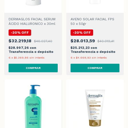
DERMAGLOS FACIAL SERUM
AVENO SOLAR FACIAL FPS
ÁCIDO HIALURONICO x 30ml
50 x 50gr
-
30
%
OFF
-
30
%
OFF
$32.219,18
$28.013,59
$46.027,40
$40.019,41
$28.997,26
con
$25.212,23
con
Transferencia o depósito
Transferencia o depósito
6
x
$5.369,86
sin interés
6
x
$4.668,93
sin interés