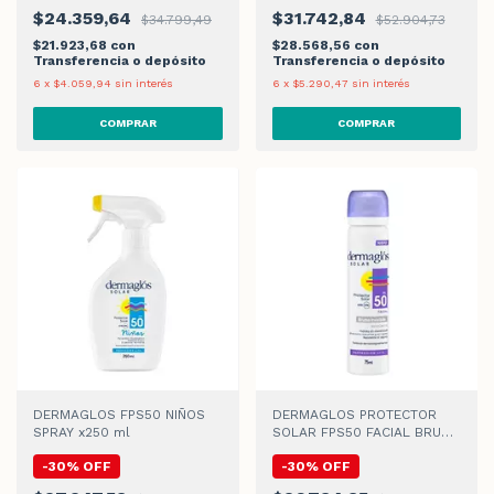
$24.359,64
$31.742,84
$34.799,49
$52.904,73
$21.923,68
con
$28.568,56
con
Transferencia o depósito
Transferencia o depósito
6
x
$4.059,94
sin interés
6
x
$5.290,47
sin interés
DERMAGLOS FPS50 NIÑOS
DERMAGLOS PROTECTOR
SPRAY x250 ml
SOLAR FPS50 FACIAL BRUMA
LOCION x75 ml
-
30
%
OFF
-
30
%
OFF