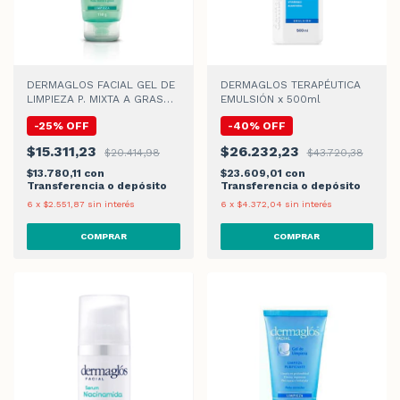
DERMAGLOS FACIAL GEL DE
DERMAGLOS TERAPÉUTICA
LIMPIEZA P. MIXTA A GRASA
EMULSIÓN x 500ml
GEL x 150gr
-
25
%
OFF
-
40
%
OFF
$15.311,23
$26.232,23
$20.414,98
$43.720,38
$13.780,11
con
$23.609,01
con
Transferencia o depósito
Transferencia o depósito
6
x
$2.551,87
sin interés
6
x
$4.372,04
sin interés