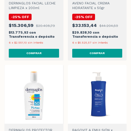
DERMAGLOS FACIAL LECHE
AVENO FACIAL CREMA
LIMPIEZA x 200ml
HIDRATANTE x 50gr
-
25
%
OFF
-
25
%
OFF
$15.306,59
$33.153,44
$20.408,79
$44.204,59
$13.775,93
con
$29.838,10
con
Transferencia o depósito
Transferencia o depósito
6
x
$2.551,10
sin interés
6
x
$5.525,57
sin interés
DERMAGLOS PROTECTOR
BAGOVIT A EMULSIÓN x