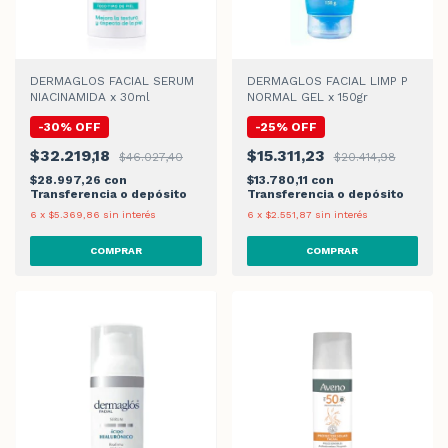
DERMAGLOS FACIAL SERUM
DERMAGLOS FACIAL LIMP P
NIACINAMIDA x 30ml
NORMAL GEL x 150gr
-
30
%
OFF
-
25
%
OFF
$32.219,18
$15.311,23
$46.027,40
$20.414,98
$28.997,26
con
$13.780,11
con
Transferencia o depósito
Transferencia o depósito
6
x
$5.369,86
sin interés
6
x
$2.551,87
sin interés