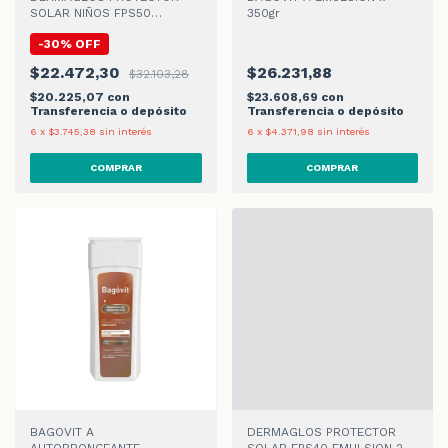
SOLAR NIÑOS FPS50
350gr
EMULSION x180ml
-
30
%
OFF
$22.472,30
$26.231,88
$32.103,28
$20.225,07
con
$23.608,69
con
Transferencia o depósito
Transferencia o depósito
6
x
$3.745,38
sin interés
6
x
$4.371,98
sin interés
BAGOVIT A
DERMAGLOS PROTECTOR
AUTOBRONCEANTE
SOLAR FPS40 EMULSION 250