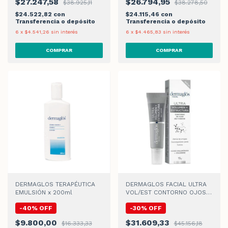
$27.247,58
$26.794,95
$38.925,11
$38.278,50
$24.522,82
con
$24.115,46
con
Transferencia o depósito
Transferencia o depósito
6
x
$4.541,26
sin interés
6
x
$4.465,83
sin interés
DERMAGLOS TERAPÉUTICA
DERMAGLOS FACIAL ULTRA
EMULSIÓN x 200ml
VOL/EST CONTORNO OJOS
CREMA x 15gr
-
40
%
OFF
-
30
%
OFF
$9.800,00
$31.609,33
$16.333,33
$45.156,18