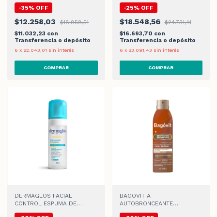
EMULSIÓN x 300ml
-
35
%
OFF
-
25
%
OFF
$12.258,03
$18.548,56
$18.858,51
$24.731,41
$11.032,23
con
$16.693,70
con
Transferencia o depósito
Transferencia o depósito
6
x
$2.043,01
sin interés
6
x
$3.091,43
sin interés
DERMAGLOS FACIAL
BAGOVIT A
CONTROL ESPUMA DE
AUTOBRONCEANTE
LIMPIEZA x 150ml
PROGRESIVO SPRAY x 150ml