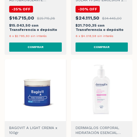
PROGRESIVO EMULSION x
ML
-
35
%
OFF
-
30
%
OFF
200ml
$16.715,00
$24.111,50
$25.715,38
$34.445,00
$15.043,50
con
$21.700,35
con
Transferencia o depósito
Transferencia o depósito
6
x
$2.785,83
sin interés
6
x
$4.018,58
sin interés
BAGOVIT A LIGHT CREMA x
DERMAGLOS CORPORAL
100gr
HIDRATACIÓN ESENCIAL