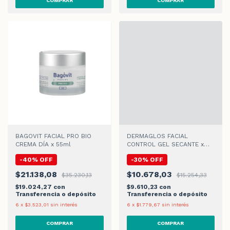
BAGOVIT FACIAL PRO BIO
DERMAGLOS FACIAL
CREMA DÍA x 55ml
CONTROL GEL SECANTE x
15gr
-
40
%
OFF
-
30
%
OFF
$21.138,08
$10.678,03
$35.230,13
$15.254,33
$19.024,27
con
$9.610,23
con
Transferencia o depósito
Transferencia o depósito
6
x
$3.523,01
sin interés
6
x
$1.779,67
sin interés