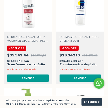
DERMAGLOS FACIAL ULTRA
DERMAGLOS SOLAR FPS 80
VOLUMEN DIA CREMA FPS30
CREMA x 90gr
x 50gr
-
30
%
OFF
-
20
%
OFF
$35.543,44
$29.342,10
$50.776,35
$36.677,62
$31.989,10
con
$26.407,89
con
Transferencia o depósito
Transferencia o depósito
6
x
$5.923,91
sin interés
6
x
$4.890,35
sin interés
Al navegar por este sitio
aceptás el uso de
ENTENDIDO
cookies
para agilizar tu experiencia de compra.