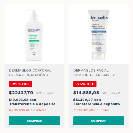
DERMAGLOS CORPORAL
DERMAGLOS FACIAL
CREMA HIDRATACIÓN +
HOMBRE AFTERSHAVE x
ABSORCIÓN INMEDIATA x
100ml
-
25
%
OFF
-
25
%
OFF
300ml
$22.137,70
$14.888,08
$29.516,93
$19.850,78
$19.923,93
con
$13.399,27
con
Transferencia o depósito
Transferencia o depósito
6
x
$3.689,62
sin interés
6
x
$2.481,35
sin interés