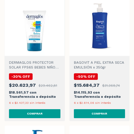
DERMAGLOS PROTECTOR
BAGOVIT A PIEL EXTRA SECA
SOLAR FPS65 BEBES NIÑOS
EMULSIÓN x 350gr
CREMA x120gr
-
30
%
OFF
-
50
%
OFF
$20.623,97
$15.684,37
$29.462,81
$31.368,74
$18.561,57
con
$14.115,93
con
Transferencia o depósito
Transferencia o depósito
6
x
$3.437,33
sin interés
6
x
$2.614,06
sin interés