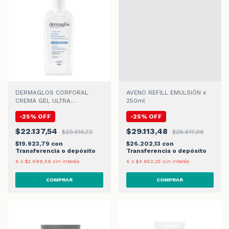
DERMAGLOS CORPORAL
AVENO REFILL EMULSIÓN x
CREMA GEL ULTRA
250ml
HIDRATACIÓN x 300gr
-
25
%
OFF
-
25
%
OFF
$22.137,54
$29.113,48
$29.516,72
$38.817,98
$19.923,79
con
$26.202,13
con
Transferencia o depósito
Transferencia o depósito
6
x
$3.689,59
sin interés
6
x
$4.852,25
sin interés