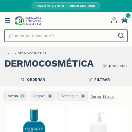
ABIERTO 24HS · TODOS LOS DÍAS
0
Inicio
>
DERMOCOSMÉTICA
DERMOCOSMÉTICA
124 productos
ORDENAR
FILTRAR
Aveno
Bagovit
Dermaglos
Borrar filtros