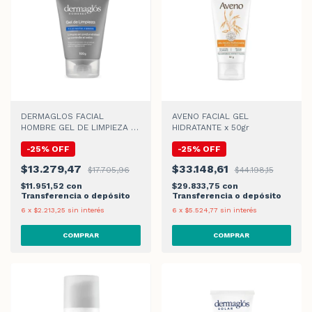
DERMAGLOS FACIAL
AVENO FACIAL GEL
HOMBRE GEL DE LIMPIEZA x
HIDRATANTE x 50gr
100gr
-
25
%
OFF
-
25
%
OFF
$13.279,47
$33.148,61
$17.705,96
$44.198,15
$11.951,52
con
$29.833,75
con
Transferencia o depósito
Transferencia o depósito
6
x
$2.213,25
sin interés
6
x
$5.524,77
sin interés