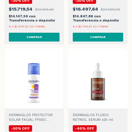
-
30
%
OFF
-
30
%
OFF
$15.719,54
$16.497,64
$22.456,48
$23.568,06
$14.147,59
con
$14.847,88
con
Transferencia o depósito
Transferencia o depósito
6
x
$2.619,92
sin interés
6
x
$2.749,61
sin interés
DERMAGLOS PROTECTOR
DERMAGLOS FLUIDO
SOLAR FACIAL FPS50
RETINOL SERUM x25 ml
C/COLOR CLARO CREMA
-
30
%
OFF
-
40
%
OFF
x50gr