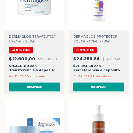
DERMAGLOS TERAPÉUTICA
DERMAGLOS PROTECTOR
CREMA x 200gr
SOLAR FACIAL FPS50
EFECTO SECO
-
40
%
OFF
-
30
%
OFF
$12.600,00
$24.359,64
$21.000,00
$34.799,49
$11.340,00
con
$21.923,68
con
Transferencia o depósito
Transferencia o depósito
6
x
$2.100,00
sin interés
6
x
$4.059,94
sin interés