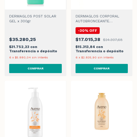
DERMAGLOS POST SOLAR
DERMAGLOS CORPORAL
GEL x 300gr
AUTOBRONCEANTE
HIDRATANTE CREMA GEL
-
30
%
OFF
$35.280,25
$17.015,38
$24.307,68
$31.752,23
con
$15.313,84
con
Transferencia o depósito
Transferencia o depósito
6
x
$5.880,04
sin interés
6
x
$2.835,90
sin interés