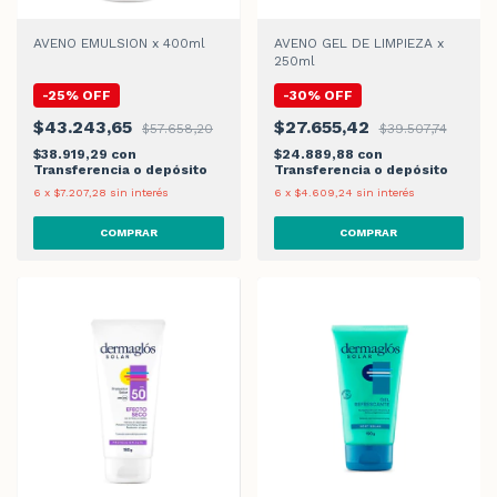
AVENO EMULSION x 400ml
AVENO GEL DE LIMPIEZA x
250ml
-
25
%
OFF
-
30
%
OFF
$43.243,65
$27.655,42
$57.658,20
$39.507,74
$38.919,29
con
$24.889,88
con
Transferencia o depósito
Transferencia o depósito
6
x
$7.207,28
sin interés
6
x
$4.609,24
sin interés