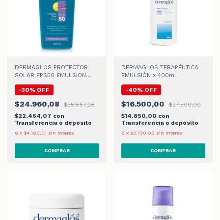
DERMAGLOS PROTECTOR
DERMAGLOS TERAPÉUTICA
SOLAR FPS50 EMULSION
EMULSIÓN x 400ml
x250ml
-
30
%
OFF
-
40
%
OFF
$24.960,08
$16.500,00
$35.657,26
$27.500,00
$22.464,07
con
$14.850,00
con
Transferencia o depósito
Transferencia o depósito
6
x
$4.160,01
sin interés
6
x
$2.750,00
sin interés