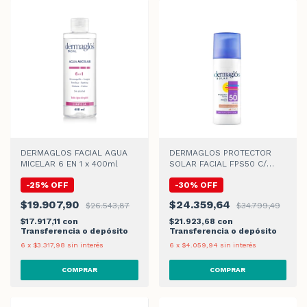
DERMAGLOS FACIAL AGUA
DERMAGLOS PROTECTOR
MICELAR 6 EN 1 x 400ml
SOLAR FACIAL FPS50 C/
COLOR TONO 2 x50gr
-
25
%
OFF
-
30
%
OFF
$19.907,90
$24.359,64
$26.543,87
$34.799,49
$17.917,11
con
$21.923,68
con
Transferencia o depósito
Transferencia o depósito
6
x
$3.317,98
sin interés
6
x
$4.059,94
sin interés